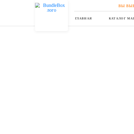
ВЫ ВЫ
ГЛАВНАЯ
КАТАЛОГ МА
Главная
Каталог магазинов
Zappos
Zappos
Детская Одежда | Мужская Одежда | Женская Одеж
Перейти на веб-са
www.zappos.com