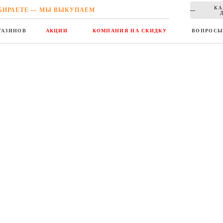
КА
БИРАЕТЕ — МЫ ВЫКУПАЕМ
ГАЗИНОВ
АКЦИИ
КОМПАНИЯ НА СКИДКУ
ВОПРОС
да | Обувь
Zappos
- американский онлайн-шоп
похвалы заслуживает качество сервис
имеет несколько, а то и десяток цве
йт:
Каждый товар представлен во всех 
рассмотреть понравившуюся обувь. 
оффлайн-присутствия. Если заказанн