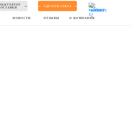
ЛЬКУЛЯТОР
СДЕЛАТЬ ЗАКАЗ
ДОСТАВКИ
Ы
НОВОСТИ
ОТЗЫВЫ
О КОМПАНИИ
, удивляющий разнообразным выбором обуви. Особой
а, которое предлагает магазин. Любая модель в каталоге
товых вариаций.
ракурсах, а благодаря зумированию можно детально
Так что интернет-магазин рождает максимальный эффект
ые ботинки или туфли вам не подошли, Zappos даёт