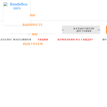
ВЫ
ВЫБИРАЕТЕ
КАЛЬКУЛЯТОР
ДОСТАВКИ
— МЫ
Главная
Каталог магазинов
Figleaves
КАТАЛОГ МАГАЗИНОВ
АКЦИИ
КОМПАНИЯ НА СКИДКУ
ВО
ВЫКУПАЕМ
Figleaves
Plus size | Спорт | Красота и здоровье | Мужская Одежда |
Женская Одежда | Нижнее бельё
Перейти на веб-сайт:
www.figleaves.com