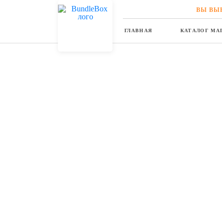
ВЫ ВЫ
ГЛАВНАЯ
КАТАЛОГ МА
Главная
Каталог магазинов
Corso
Corso
Для Дома | Детская Одежда | Мужская Одежда | Ж
Перейти на веб-са
www.corso.de