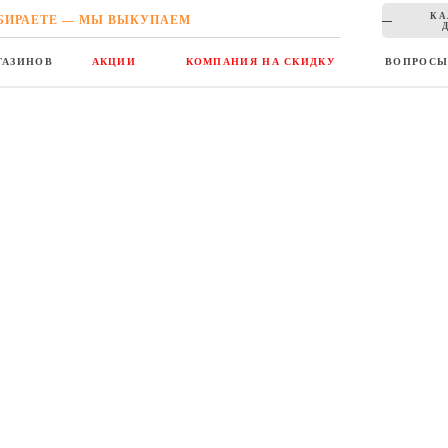
КА
БИРАЕТЕ — МЫ ВЫКУПАЕМ
ГАЗИНОВ
АКЦИИ
КОМПАНИЯ НА СКИДКУ
ВОПРОС
енская Одежда
Corso
- оптовый магазин одежды, об
постоянные новинки - его главные ф
станет ежемесячной статьёй ваших 
йт:
Corso представлены вещи знамениты
O`Polo и пр.
Вы получаете возможность выглядет