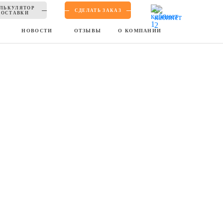
ЛЬКУЛЯТОР
СДЕЛАТЬ ЗАКАЗ
ДОСТАВКИ
Ы
НОВОСТИ
ОТЗЫВЫ
О КОМПАНИИ
уви, аксессуаров для всей семьи. Широкий выбор и
ишки. Цены здесь такие заманчивые, что шоппинг легко
расходов. Встречаются даже скидки 90%. В магазине
х брендов, таких как: ARIZONA, Lee, MANGO, Marc
ь роскошно за весьма бюджетную стоимость.