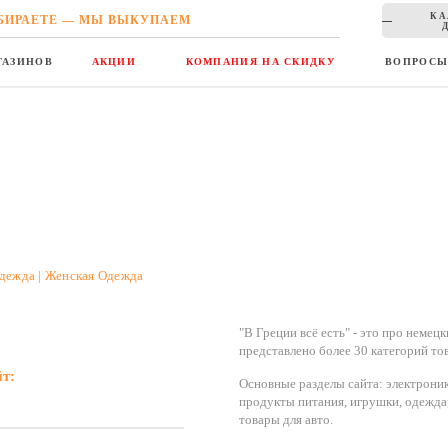
КА
БИРАЕТЕ — МЫ ВЫКУПАЕМ
ГАЗИНОВ
АКЦИИ
КОМПАНИЯ НА СКИДКУ
ВОПРОС
Одежда | Женская Одежда
"В Греции всё есть" - это про немец
представлено более 30 категорий то
йт:
Основные разделы сайта: электроника
продукты питания, игрушки, одежда,
товары для авто.